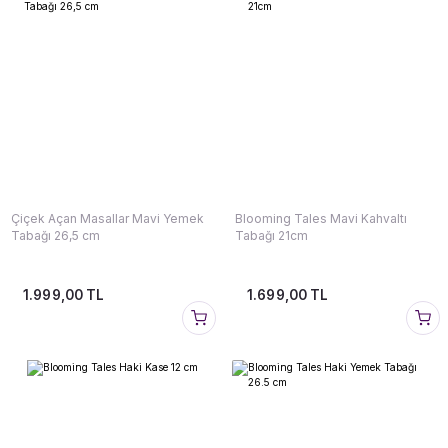
Çiçek Açan Masallar Mavi Yemek
Blooming Tales Mavi Kahvaltı
Tabağı 26,5 cm
Tabağı 21cm
1.999,00 TL
1.699,00 TL