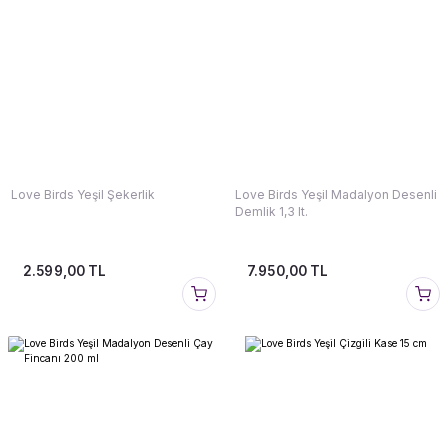
Love Birds Yeşil Şekerlik
Love Birds Yeşil Madalyon Desenli
Demlik 1,3 lt.
2.599,00 TL
7.950,00 TL