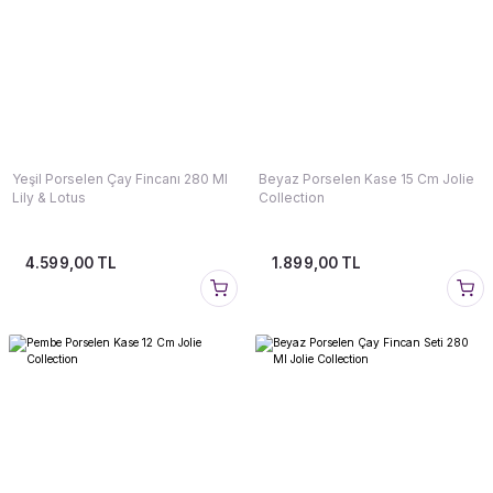
Yeşil Porselen Çay Fincanı 280 Ml
Beyaz Porselen Kase 15 Cm Jolie
Lily & Lotus
Collection
4.599,00 TL
1.899,00 TL