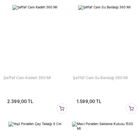
Şeffaf Cam Kadeh 360 Ml
Şeffaf Cam Su Bardağı 360 Ml
2.399,00 TL
1.599,00 TL