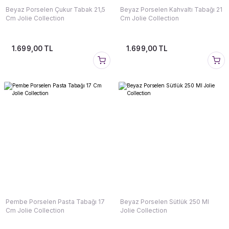
Beyaz Porselen Çukur Tabak 21,5
Beyaz Porselen Kahvaltı Tabağı 21
Cm Jolie Collection
Cm Jolie Collection
1.699,00 TL
1.699,00 TL
Pembe Porselen Pasta Tabağı 17
Beyaz Porselen Sütlük 250 Ml
Cm Jolie Collection
Jolie Collection