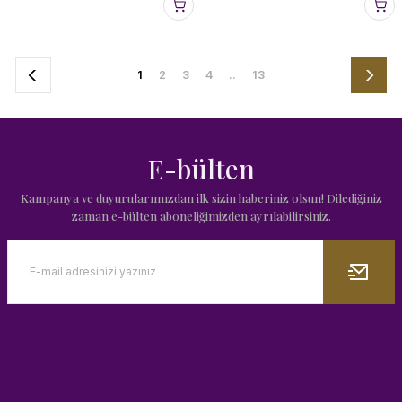
1
2
3
4
..
13
E-bülten
Kampanya ve duyurularımızdan ilk sizin haberiniz olsun! Dilediğiniz
zaman e-bülten aboneliğimizden ayrılabilirsiniz.