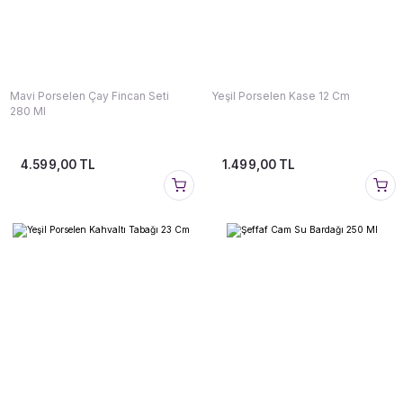
Mavi Porselen Çay Fincan Seti
Yeşil Porselen Kase 12 Cm
280 Ml
4.599,00 TL
1.499,00 TL