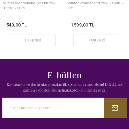
Winter Wonderland Çiçekli Yeşil
Winter Wonderland Yeşil Tabak 17
Tabak 21 Cm
Cm
549,00 TL
1.599,00 TL
TÜKENDİ
TÜKENDİ
E-bülten
Kampanya ve duyurularımızdan ilk sizin haberiniz olsun! Dilediğiniz
zaman e-bülten aboneliğimizden ayrılabilirsiniz.