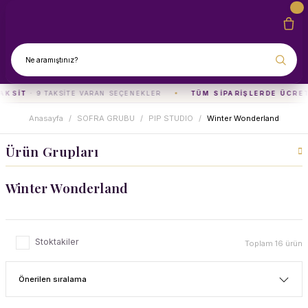
AKSIT
· 9 TAKSITE VARAN SEÇENEKLER
TÜM SIPARIŞLERDE ÜCRET
Anasayfa
SOFRA GRUBU
PIP STUDIO
Winter Wonderland
Ürün Grupları
Winter Wonderland
Stoktakiler
Toplam 16 ürün