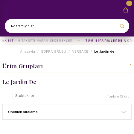
TAKSIT
· 9 TAKSITE VARAN SEÇENEKLER
TÜM SIPARIŞLERDE ÜCRE
Anasayfa
SOFRA GRUBU
VERSACE
Le Jardin de
Ürün Grupları
Le Jardin De
Stoktakiler
Toplam 12 ürün