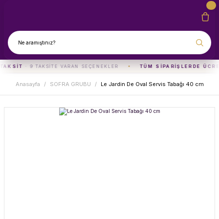
TAKSIT
· 9 TAKSITE VARAN SEÇENEKLER
TÜM SIPARIŞLERDE ÜCR
Anasayfa
SOFRA GRUBU
Le Jardin De Oval Servis Tabağı 40 cm