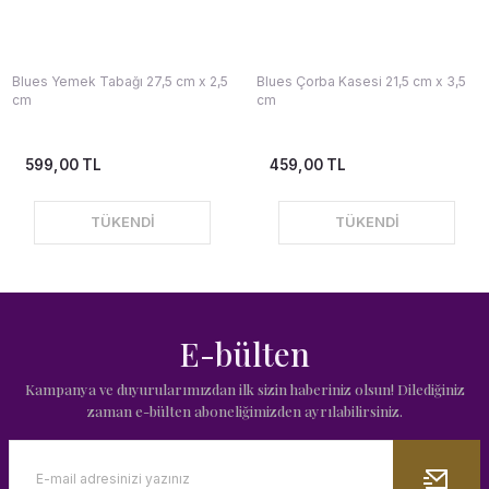
Blues Yemek Tabağı 27,5 cm x 2,5
Blues Çorba Kasesi 21,5 cm x 3,5
cm
cm
599,00 TL
459,00 TL
TÜKENDİ
TÜKENDİ
E-bülten
Kampanya ve duyurularımızdan ilk sizin haberiniz olsun! Dilediğiniz
zaman e-bülten aboneliğimizden ayrılabilirsiniz.