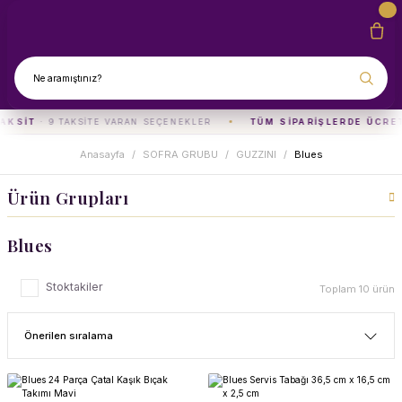
AKSIT
· 9 TAKSITE VARAN SEÇENEKLER
TÜM SIPARIŞLERDE ÜCRET
Anasayfa
SOFRA GRUBU
GUZZINI
Blues
Ürün Grupları
Blues
Stoktakiler
Toplam 10 ürün