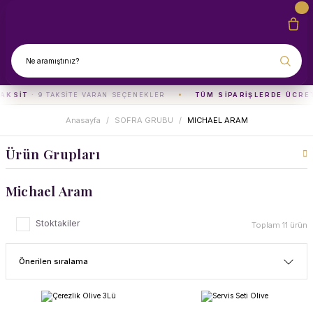
AKSIT
· 9 TAKSITE VARAN SEÇENEKLER
TÜM SIPARIŞLERDE ÜCRET
Anasayfa
SOFRA GRUBU
MICHAEL ARAM
Ürün Grupları
Michael Aram
Stoktakiler
Toplam 11 ürün