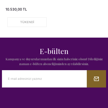
10.530,00 TL
TÜKENDİ
E-bülten
Kampanya ve duyurularımızdan ilk sizin haberiniz olsun! Dilediğiniz
zaman e-bülten aboneliğimizden ayrılabilirsiniz.