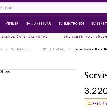
YENİLER
EV & AKSESUAR
EV ELEKTRONIĞI
EV TEKSTI
ŞLERDE ÜCRETSIZ KARGO
SSL SERTIFIKALI GÜVENL
fa
SOFRA GRUBU
MICHAEL ARAM
Servis Maşası Butterfl
Servi
3.220
Peşin Fi