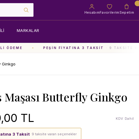
Hesabım
Favorilerim
Sepetim
LI
MARKALAR
I ÖDEME
PEŞIN FIYATINA 3 TAKSIT
· 9 TAKSITE VA
y Ginkgo
s Maşası Butterfly Ginkgo
,00 TL
KDV Dahil
yatına 3 Taksit
· 9 taksite varan seçenekler