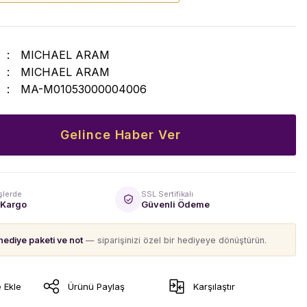
MICHAEL ARAM
MICHAEL ARAM
MA-M01053000004006
Gelince Haber Ver
şlerde
SSL Sertifikalı
 Kargo
Güvenli Ödeme
hediye paketi ve not
— siparişinizi özel bir hediyeye dönüştürün.
Ürünü Paylaş
Karşılaştır