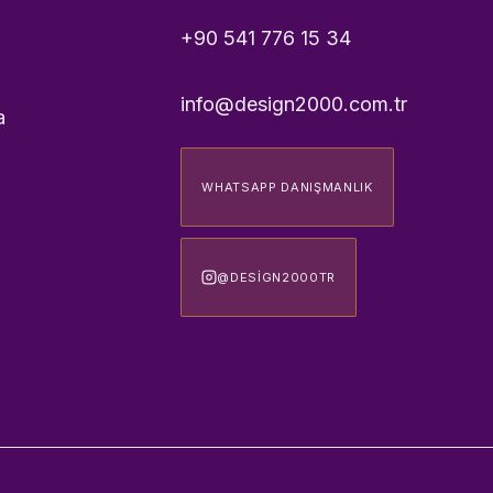
+90 541 776 15 34
info@design2000.com.tr
a
WHATSAPP DANIŞMANLIK
@DESIGN2000TR