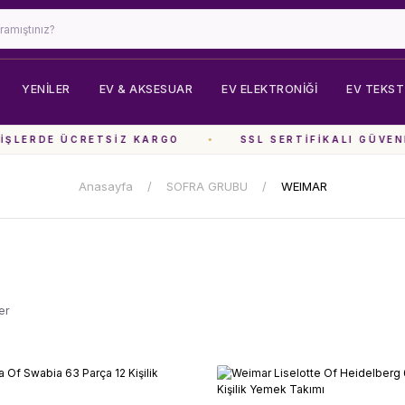
YENİLER
EV & AKSESUAR
EV ELEKTRONIĞI
EV TEKSTI
LERDE ÜCRETSIZ KARGO
SSL SERTIFIKALI GÜVENLI
Anasayfa
SOFRA GRUBU
WEIMAR
er