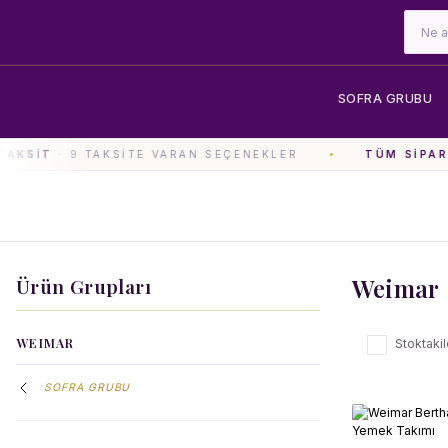
SOFRA GRUBU
KSIT
· 9 TAKSITE VARAN SEÇENEKLER
TÜM SIPARIŞ
Weimar
Ürün Grupları
WEIMAR
Stoktakil
SOFRA GRUBU