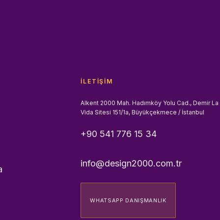
İLETIŞIM
Alkent 2000 Mah. Hadımköy Yolu Cad., Demir La
Vida Sitesi 151/1a, Büyükçekmece / İstanbul
+90 541 776 15 34
info@design2000.com.tr
a
WHATSAPP DANIŞMANLIK