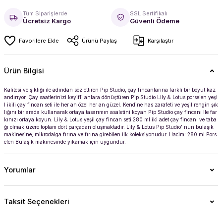
Tüm Siparişlerde
SSL Sertifikalı
Ücretsiz Kargo
Güvenli Ödeme
Ürünü Paylaş
Karşılaştır
Ürün Bilgisi
Kalitesi ve şıklığı ile adından söz ettiren Pip Studio, çay fincanlarına farklı bir boyut kaz
andırıyor. Çay saatlerinizi keyifli anlara dönüştüren Pip Studio Lily & Lotus porselen yeşi
l ikili çay fincan seti ile her an özel her an güzel. Kendine has zarafeti ve yeşil rengin şık
lığını bir arada kullanarak ortaya tasarımın asaletini koyan Pip Studio çay fincanı ile far
kınızı ortaya koyun. Lily & Lotus yeşil çay fincan seti 280 ml iki adet çay fincanı ve taba
ğı olmak üzere toplam dört parçadan oluşmaktadır. Lily & Lotus Pip Studio' nun bulaşık
makinesine, mikrodalga fırına ve fırına girebilen ilk koleksiyonudur. Hacim: 280 ml Pors
elen Bulaşık makinesinde yıkamak için uygundur.
Yorumlar
er
Taksit Seçenekleri