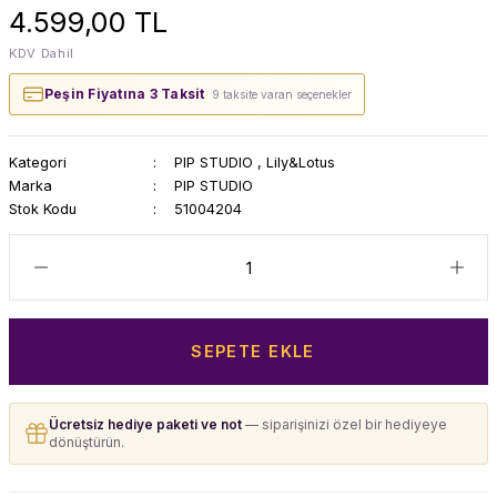
4.599,00 TL
KDV Dahil
Peşin Fiyatına 3 Taksit
· 9 taksite varan seçenekler
Kategori
PIP STUDIO
,
Lily&Lotus
Marka
PIP STUDIO
Stok Kodu
51004204
iro
SEPETE EKLE
Ücretsiz hediye paketi ve not
— siparişinizi özel bir hediyeye
dönüştürün.