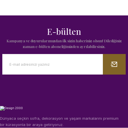
E-bülten
Kampanya ve duyurularımızdan ilk sizin haberiniz olsun! Dilediğiniz
zaman e-bülten aboneliğimizden ayrılabilirsiniz.
ımları
 Ürünler
Dünyaca seçkin sofra, dekorasyon ve yaşam markalarını premium
bir kürasyonla bir araya getiriyoruz.