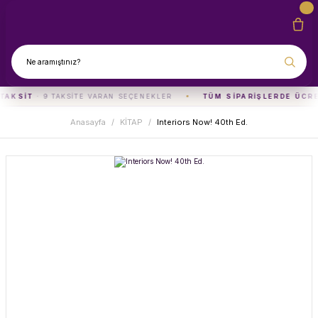
TAKSIT
· 9 TAKSITE VARAN SEÇENEKLER
TÜM SIPARIŞLERDE ÜCR
Anasayfa
KİTAP
Interiors Now! 40th Ed.