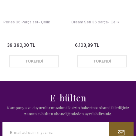
Perles 36 Parça set- Çelik
Dream Seti 36 parça- Çelik
39.390,00 TL
6.103,89 TL
TÜKENDİ
TÜKENDİ
E-bülten
Kampanya ve duyurularımızdan ilk sizin haberiniz olsun! Dilediğiniz
zaman e-bülten aboneliğimizden ayrılabilirsiniz.