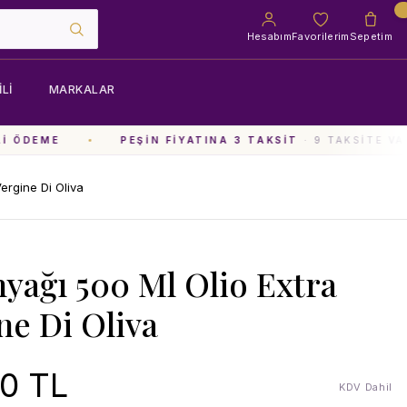
Hesabım
Favorilerim
Sepetim
LI
MARKALAR
 ÖDEME
PEŞIN FIYATINA 3 TAKSIT
· 9 TAKSITE VAR
ergine Di Oliva
nyağı 500 Ml Olio Extra
ne Di Oliva
0 TL
KDV Dahil