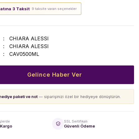
yatına 3 Taksit
· 9 taksite varan seçenekler
CHIARA ALESSI
CHIARA ALESSI
CAV0500ML
Gelince Haber Ver
hediye paketi ve not
— siparişinizi özel bir hediyeye dönüştürün.
şlerde
SSL Sertifikalı
 Kargo
Güvenli Ödeme