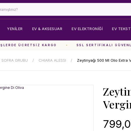
YENİLER
EV & AKSESUAR
EV ELEKTRONIĞI
EV TEKSTI
LERDE ÜCRETSIZ KARGO
SSL SERTIFIKALI GÜVENLI
SOFRA GRUBU
CHIARA ALESSI
Zeytinyağı 500 Ml Olio Extra V
Zeyti
Vergi
799,0