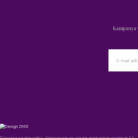
Kampanya v
Dünyaca seçkin sofra, dekorasyon ve yaşam markalarını premium bir