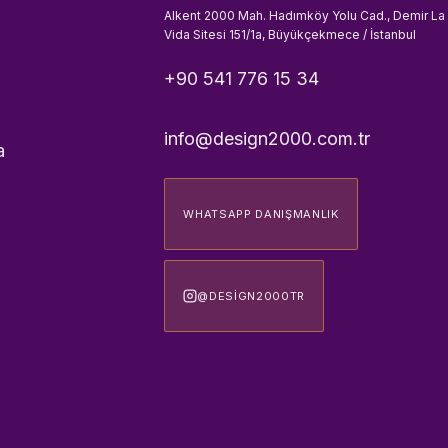
Alkent 2000 Mah. Hadımköy Yolu Cad., Demir La
Vida Sitesi 151/1a, Büyükçekmece / İstanbul
+90 541 776 15 34
info@design2000.com.tr
a
WHATSAPP DANIŞMANLIK
@DESIGN2000TR