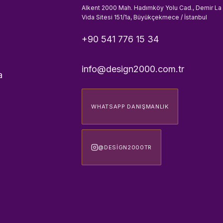
Alkent 2000 Mah. Hadımköy Yolu Cad., Demir La
Vida Sitesi 151/1a, Büyükçekmece / İstanbul
+90 541 776 15 34
info@design2000.com.tr
a
WHATSAPP DANIŞMANLIK
@DESIGN2000TR