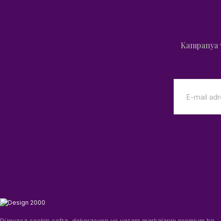
Kampanya v
Dünyaca seçkin sofra, dekorasyon ve yaşam markalarını premium bir