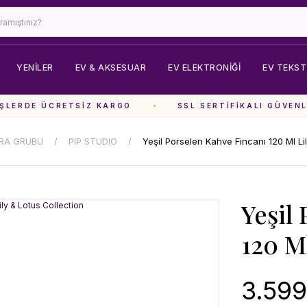
YENİLER
EV & AKSESUAR
EV ELEKTRONIĞI
EV TEKSTI
LERDE ÜCRETSIZ KARGO
SSL SERTIFIKALI GÜVENLI
RA GRUBU
PIP STUDIO
Yeşil Porselen Kahve Fincanı 120 Ml Li
Yeşil
120 M
3.599