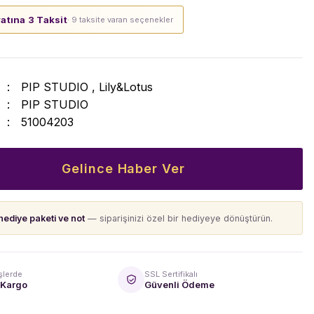
yatına 3 Taksit
· 9 taksite varan seçenekler
PIP STUDIO
,
Lily&Lotus
PIP STUDIO
51004203
Gelince Haber Ver
hediye paketi ve not
— siparişinizi özel bir hediyeye dönüştürün.
şlerde
SSL Sertifikalı
 Kargo
Güvenli Ödeme