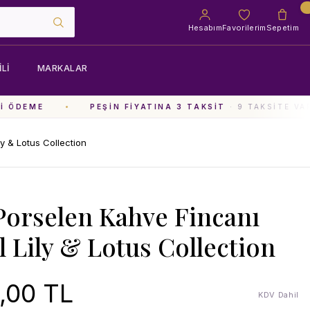
Hesabım
Favorilerim
Sepetim
LI
MARKALAR
 ÖDEME
PEŞIN FIYATINA 3 TAKSIT
· 9 TAKSITE VAR
ly & Lotus Collection
 Porselen Kahve Fincanı
l Lily & Lotus Collection
,00 TL
KDV Dahil