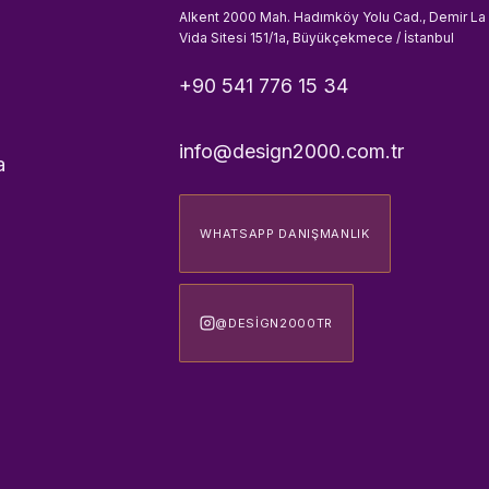
Alkent 2000 Mah. Hadımköy Yolu Cad., Demir La
Vida Sitesi 151/1a, Büyükçekmece / İstanbul
+90 541 776 15 34
info@design2000.com.tr
a
WHATSAPP DANIŞMANLIK
@DESIGN2000TR