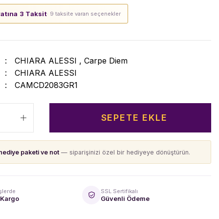
yatına 3 Taksit
· 9 taksite varan seçenekler
CHIARA ALESSI
,
Carpe Diem
CHIARA ALESSI
CAMCD2083GR1
SEPETE EKLE
hediye paketi ve not
— siparişinizi özel bir hediyeye dönüştürün.
şlerde
SSL Sertifikalı
 Kargo
Güvenli Ödeme