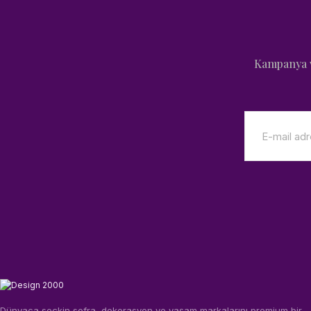
Kampanya v
Dünyaca seçkin sofra, dekorasyon ve yaşam markalarını premium bir