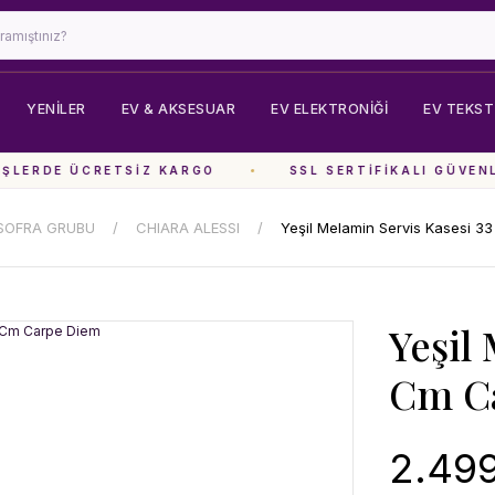
YENİLER
EV & AKSESUAR
EV ELEKTRONIĞI
EV TEKSTI
LERDE ÜCRETSIZ KARGO
SSL SERTIFIKALI GÜVENLI
SOFRA GRUBU
CHIARA ALESSI
Yeşil Melamin Servis Kasesi 
Yeşil
Cm C
2.499