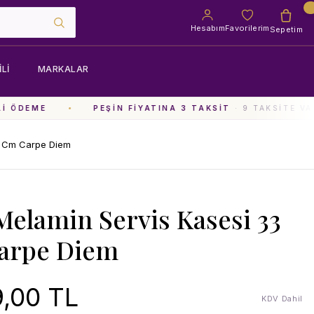
Hesabım
Favorilerim
Sepetim
LI
MARKALAR
 ÖDEME
PEŞIN FIYATINA 3 TAKSIT
· 9 TAKSITE VAR
33 Cm Carpe Diem
 Melamin Servis Kasesi 33
arpe Diem
,00 TL
KDV Dahil