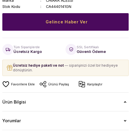
Marka
CHIARA ALESSI
Stok Kodu
CA4440141GN
Gelince Haber Ver
Tüm Siparişlerde
SSL Sertifikalı
Ücretsiz Kargo
Güvenli Ödeme
Ücretsiz hediye paketi ve not
— siparişinizi özel bir hediyeye
dönüştürün.
Ürünü Paylaş
Karşılaştır
Ürün Bilgisi
Yorumlar