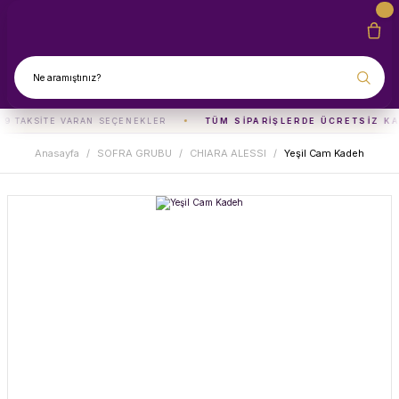
 9 TAKSITE VARAN SEÇENEKLER
TÜM SIPARIŞLERDE ÜCRETSIZ K
Anasayfa
SOFRA GRUBU
CHIARA ALESSI
Yeşil Cam Kadeh