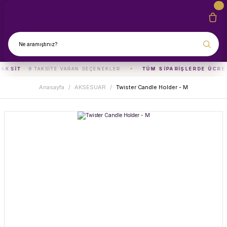
TAKSIT
· 9 TAKSITE VARAN SEÇENEKLER
TÜM SIPARIŞLERDE ÜCRE
Anasayfa
AKSESUAR
Twister Candle Holder - M