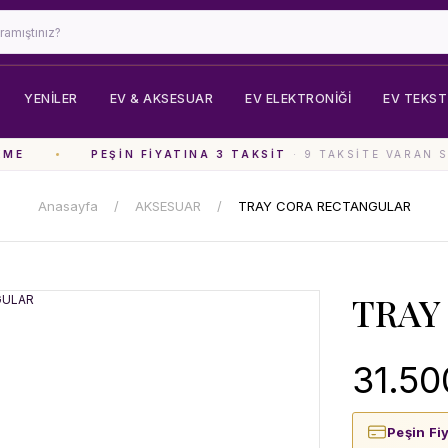
YENİLER
EV & AKSESUAR
EV ELEKTRONIĞI
EV TEKSTI
ME
PEŞIN FIYATINA 3 TAKSIT
· 9 TAKSITE VARAN S
Anasayfa
AKSESUAR
TRAY CORA RECTANGULAR
TRAY
31.50
Peşin Fi