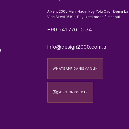
Alkent 2000 Mah. Hadımköy Yolu Cad., Demir La
Vida Sitesi 151/1a, Büyükçekmece / İstanbul
+90 541 776 15 34
info@design2000.com.tr
a
WHATSAPP DANIŞMANLIK
@DESIGN2000TR