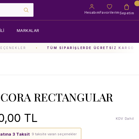
Hesabım
Favorilerim
Sepetim
LI
MARKALAR
EÇENEKLER
TÜM SIPARIŞLERDE ÜCRETSIZ KARGO
 CORA RECTANGULAR
0,00 TL
KDV Dahil
yatına 3 Taksit
· 9 taksite varan seçenekler