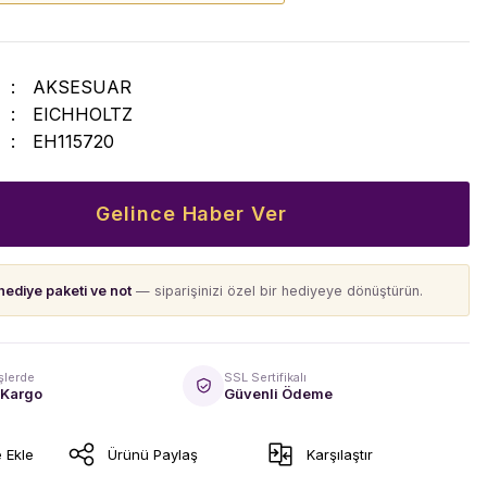
AKSESUAR
EICHHOLTZ
EH115720
Gelince Haber Ver
hediye paketi ve not
— siparişinizi özel bir hediyeye dönüştürün.
şlerde
SSL Sertifikalı
 Kargo
Güvenli Ödeme
Ürünü Paylaş
Karşılaştır