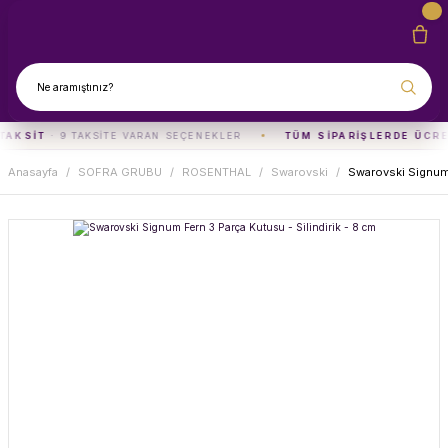
TAKSIT
· 9 TAKSITE VARAN SEÇENEKLER
TÜM SIPARIŞLERDE ÜCRE
Anasayfa
SOFRA GRUBU
ROSENTHAL
Swarovski
Swarovski Signum 