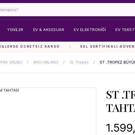
YENİLER
EV & AKSESUAR
EV ELEKTRONIĞI
EV TEKSTI
ŞLERDE ÜCRETSIZ KARGO
SSL SERTIFIKALI GÜVENL
OFRA GRUBU
BACI MILANO
St. Tropez
ST .TROPEZ BÜYÜ
ST .
TAHT
1.599