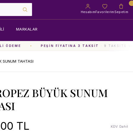
Hesabım
Favorilerim
Sepetim
LI
MARKALAR
I ÖDEME
PEŞIN FIYATINA 3 TAKSIT
· 9 TAKSITE VA
K SUNUM TAHTASI
TROPEZ BÜYÜK SUNUM
ASI
,00 TL
KDV Dahil