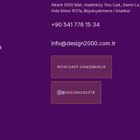
Alkent 2000 Mah. Hadımköy Yolu Cad., Demir La
Vida Sitesi 151/1a, Büyükçekmece / İstanbul
+90 541 776 15 34
info@design2000.com.tr
a
WHATSAPP DANIŞMANLIK
@DESIGN2000TR