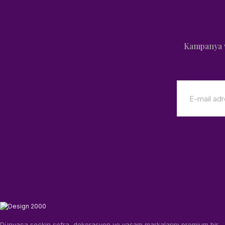
Kampanya v
Dünyaca seçkin sofra, dekorasyon ve yaşam markalarını premium bir