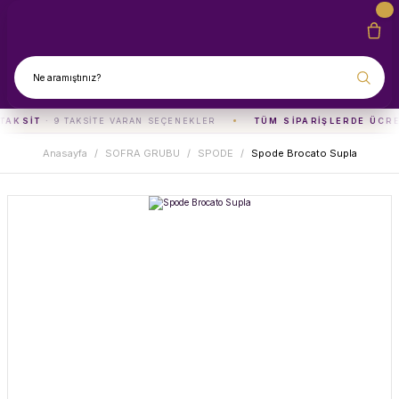
TAKSIT
· 9 TAKSITE VARAN SEÇENEKLER
TÜM SIPARIŞLERDE ÜCR
Anasayfa
SOFRA GRUBU
SPODE
Spode Brocato Supla