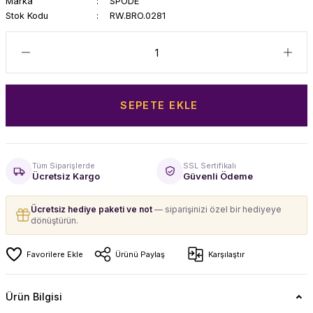
Marka
SPODE
Stok Kodu
RW.BRO.0281
SEPETE EKLE
Tüm Siparişlerde
SSL Sertifikalı
Ücretsiz Kargo
Güvenli Ödeme
Ücretsiz hediye paketi ve not
— siparişinizi özel bir hediyeye
dönüştürün.
Ürünü Paylaş
Karşılaştır
Ürün Bilgisi