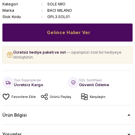
Kategori
SOLE MIO
Marka
BACI MILANO
Stok Kodu
GPL3.SOL01
Gelince Haber Ver
Ücretsiz hediye paketi ve not
— siparişinizi özel bir hediyeye
dönüştürün.
Tüm Siparişlerde
SSL Sertifikalı
Ücretsiz Kargo
Güvenli Ödeme
Ürünü Paylaş
Karşılaştır
Ürün Bilgisi
Yorumlar