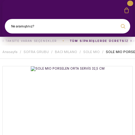
 9 TAKSITE VARAN SEÇENEKLER
TÜM SIPARIŞLERDE ÜCRETSIZ K
Anasayfa
SOFRA GRUBU
BACI MILANO
SOLE MIO
SOLE MIO PORSE