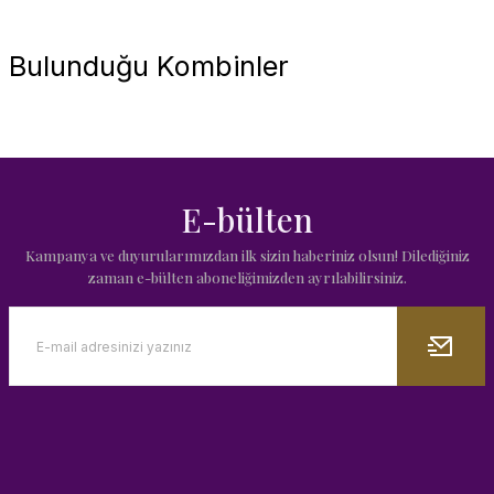
Bulunduğu Kombinler
E-bülten
Kampanya ve duyurularımızdan ilk sizin haberiniz olsun! Dilediğiniz
zaman e-bülten aboneliğimizden ayrılabilirsiniz.
Smeg Retro Islıklı Kettle Siyah
9.800,00 TL