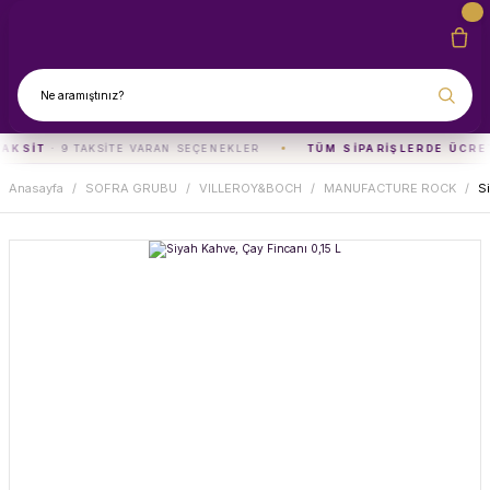
TAKSIT
· 9 TAKSITE VARAN SEÇENEKLER
TÜM SIPARIŞLERDE ÜCRE
Anasayfa
SOFRA GRUBU
VILLEROY&BOCH
MANUFACTURE ROCK
Si