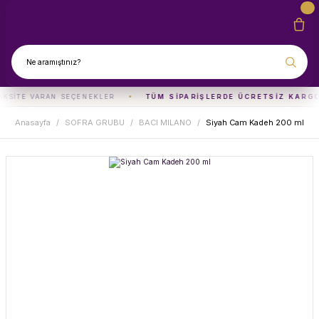
AKSITE VARAN SEÇENEKLER
TÜM SIPARIŞLERDE ÜCRETSIZ KARGO
Anasayfa
SOFRA GRUBU
BACI MILANO
Siyah Cam Kadeh 200 ml