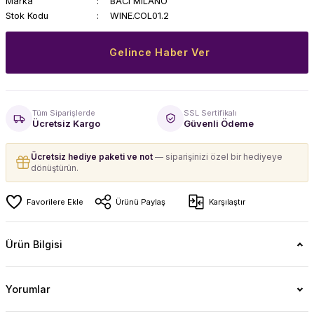
Marka
BACI MILANO
Stok Kodu
WINE.COL01.2
Gelince Haber Ver
Tüm Siparişlerde
SSL Sertifikalı
Ücretsiz Kargo
Güvenli Ödeme
Ücretsiz hediye paketi ve not
— siparişinizi özel bir hediyeye
dönüştürün.
Ürünü Paylaş
Karşılaştır
Ürün Bilgisi
Yorumlar