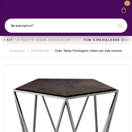
TAKSIT
· 9 TAKSITE VARAN SEÇENEKLER
TÜM SIPARIŞLERDE ÜCRE
Anasayfa
AKSESUAR
Side Table Pentagon charcoal oak veneer