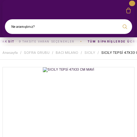
TAKSIT
· 9 TAKSITE VARAN SEÇENEKLER
TÜM SIPARIŞLERDE ÜCR
Anasayfa
SOFRA GRUBU
BACI MILANO
SICILY
SICILY TEPSİ 47X33