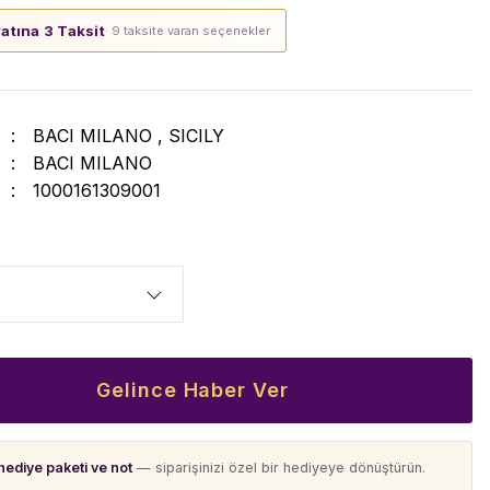
yatına 3 Taksit
· 9 taksite varan seçenekler
BACI MILANO
,
SICILY
BACI MILANO
1000161309001
Gelince Haber Ver
hediye paketi ve not
— siparişinizi özel bir hediyeye dönüştürün.