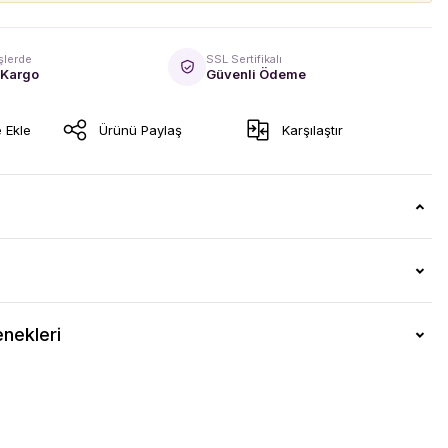
şlerde
SSL Sertifikalı
 Kargo
Güvenli Ödeme
Ürünü Paylaş
Karşılaştır
nekleri