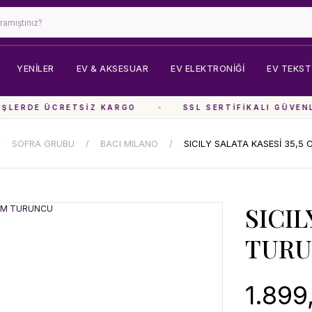
YENİLER
EV & AKSESUAR
EV ELEKTRONIĞI
EV TEKSTI
LERDE ÜCRETSIZ KARGO
SSL SERTIFIKALI GÜVENLI
SOFRA GRUBU
BACI MILANO
SICILY SALATA KASESİ 35,5
SICIL
TUR
1.899