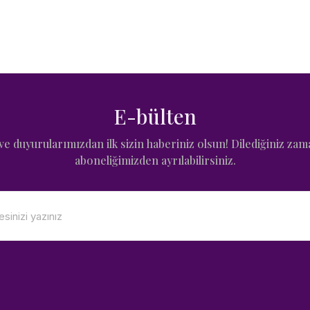
E-bülten
e duyurularımızdan ilk sizin haberiniz olsun! Dilediğiniz zam
aboneliğimizden ayrılabilirsiniz.