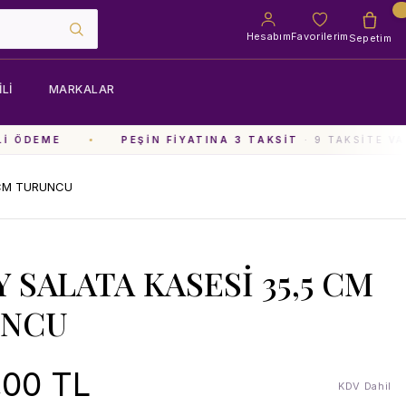
Hesabım
Favorilerim
Sepetim
LI
MARKALAR
 ÖDEME
PEŞIN FIYATINA 3 TAKSIT
· 9 TAKSITE VAR
 CM TURUNCU
Y SALATA KASESİ 35,5 CM
UNCU
,00 TL
KDV Dahil