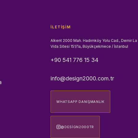
İLETIŞIM
Alkent 2000 Mah. Hadımköy Yolu Cad., Demir La
Vida Sitesi 151/1a, Büyükçekmece / İstanbul
+90 541 776 15 34
info@design2000.com.tr
a
WHATSAPP DANIŞMANLIK
@DESIGN2000TR