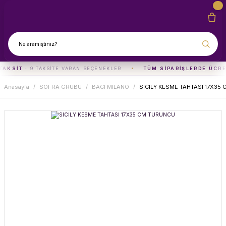
TAKSIT
· 9 TAKSITE VARAN SEÇENEKLER
TÜM SIPARIŞLERDE ÜCRE
Anasayfa
SOFRA GRUBU
BACI MILANO
SICILY KESME TAHTASI 17X35