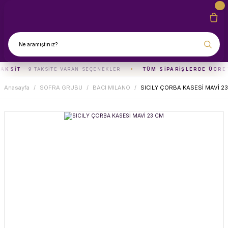
TAKSIT
· 9 TAKSITE VARAN SEÇENEKLER
TÜM SIPARIŞLERDE ÜCRE
Anasayfa
SOFRA GRUBU
BACI MILANO
SICILY ÇORBA KASESİ MAVİ 2