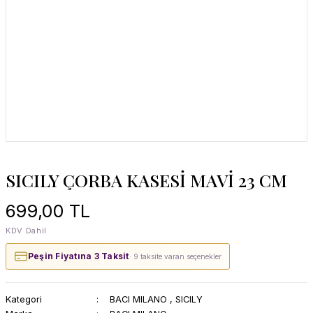
SICILY ÇORBA KASESİ MAVİ 23 CM
699,00 TL
KDV Dahil
Peşin Fiyatına 3 Taksit
· 9 taksite varan seçenekler
Kategori
BACI MILANO
,
SICILY