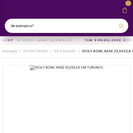
TAKSIT
· 9 TAKSITE VARAN SEÇENEKLER
TÜM SIPARIŞLERDE ÜCRE
Anasayfa
SOFRA GRUBU
BACI MILANO
SICILY BOWL KASE 33,5X23,8