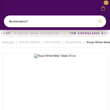
TAKSIT
· 9 TAKSITE VARAN SEÇENEKLER
TÜM SIPARIŞLERDE ÜCRE
Anasayfa
SOFRA GRUBU
PIP STUDIO
Royal White
Royal White Meta