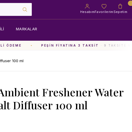
Hesabım
Favorilerim
Sepetim
LI
MARKALAR
I ÖDEME
PEŞIN FIYATINA 3 TAKSIT
· 9 TAKSITE VA
ffuser 100 ml
Ambient Freshener Water
alt Diffuser 100 ml