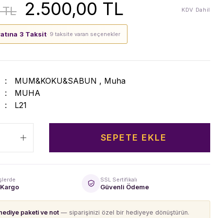
2.500,00 TL
 TL
KDV Dahil
yatına 3 Taksit
· 9 taksite varan seçenekler
MUM&KOKU&SABUN
,
Muha
MUHA
L21
SEPETE EKLE
şlerde
SSL Sertifikalı
 Kargo
Güvenli Ödeme
hediye paketi ve not
— siparişinizi özel bir hediyeye dönüştürün.