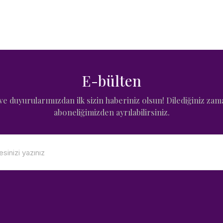
E-bülten
e duyurularımızdan ilk sizin haberiniz olsun! Dilediğiniz zam
aboneliğimizden ayrılabilirsiniz.