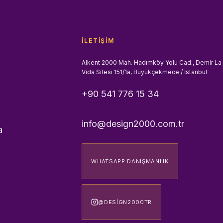
İLETIŞIM
Alkent 2000 Mah. Hadımköy Yolu Cad., Demir La
Vida Sitesi 151/1a, Büyükçekmece / İstanbul
+90 541 776 15 34
info@design2000.com.tr
a
WHATSAPP DANIŞMANLIK
@DESIGN2000TR