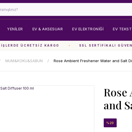
YENİLER
EV & AKSESUAR
EV ELEKTRONIĞI
EV TEKSTI
ŞLERDE ÜCRETSIZ KARGO
SSL SERTIFIKALI GÜVENL
MUM&KOKU&SABUN
Rose Ambient Freshener Water and Salt Di
Rose 
and S
%20