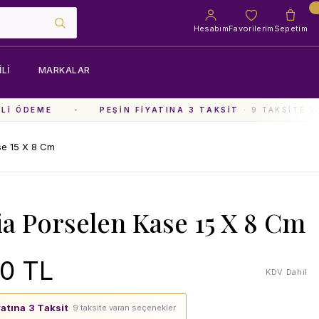
Hesabım
Favorilerim
Sepetim
LI
MARKALAR
I ÖDEME
PEŞIN FIYATINA 3 TAKSIT
· 9 TAKSITE VA
se 15 X 8 Cm
ia Porselen Kase 15 X 8 Cm
0 TL
KDV Dahil
yatına 3 Taksit
· 9 taksite varan seçenekler