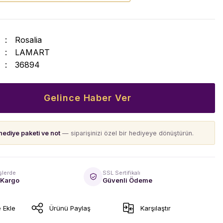
Rosalia
LAMART
36894
Gelince Haber Ver
hediye paketi ve not
— siparişinizi özel bir hediyeye dönüştürün.
şlerde
SSL Sertifikalı
 Kargo
Güvenli Ödeme
Ürünü Paylaş
Karşılaştır