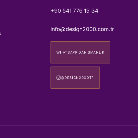
+90 541 776 15 34
info@design2000.com.tr
a
WHATSAPP DANIŞMANLIK
@DESIGN2000TR