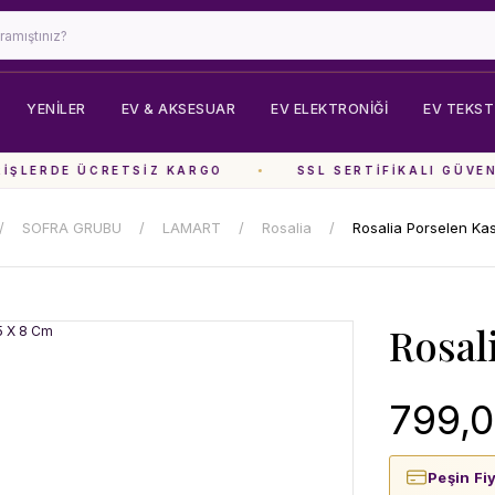
YENİLER
EV & AKSESUAR
EV ELEKTRONIĞI
EV TEKSTI
ŞLERDE ÜCRETSIZ KARGO
SSL SERTIFIKALI GÜVENL
SOFRA GRUBU
LAMART
Rosalia
Rosalia Porselen Ka
Rosal
799,0
Peşin Fi