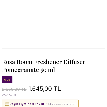
Rosa Room Freshener Diffuser
Pomegranate 50 ml
%20
1.645,00 TL
2.056,00 TL
KDV Dahil
Peşin Fiyatına 3 Taksit
· 9 taksite varan seçenekler