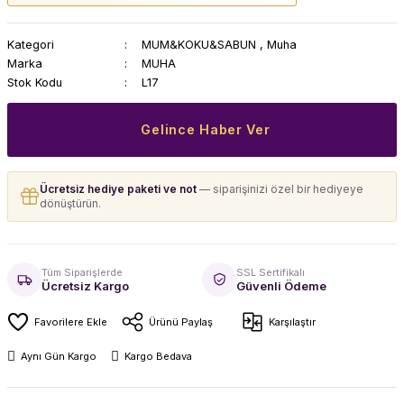
Kategori
MUM&KOKU&SABUN
,
Muha
Marka
MUHA
Stok Kodu
L17
Gelince Haber Ver
Ücretsiz hediye paketi ve not
— siparişinizi özel bir hediyeye
dönüştürün.
Tüm Siparişlerde
SSL Sertifikalı
Ücretsiz Kargo
Güvenli Ödeme
Ürünü Paylaş
Karşılaştır
Aynı Gün Kargo
Kargo Bedava