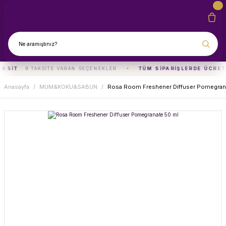
AKSIT
· 9 TAKSITE VARAN SEÇENEKLER
TÜM SIPARIŞLERDE ÜCRET
Anasayfa
MUM&KOKU&SABUN
Rosa Room Freshener Diffuser Pomegran