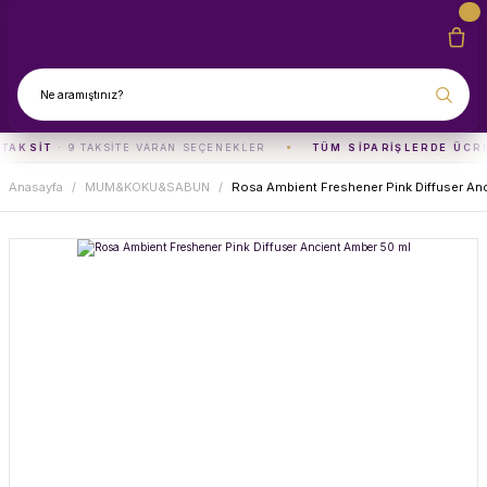
 TAKSIT
· 9 TAKSITE VARAN SEÇENEKLER
TÜM SIPARIŞLERDE ÜCR
Anasayfa
MUM&KOKU&SABUN
Rosa Ambient Freshener Pink Diffuser An