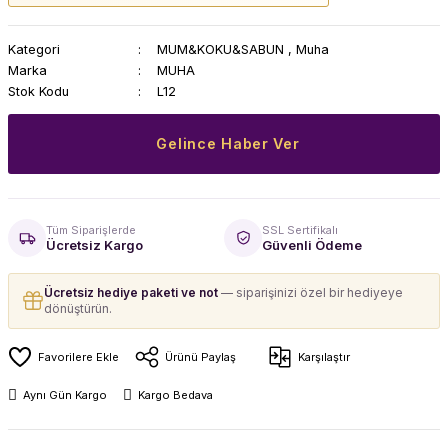
Kategori
MUM&KOKU&SABUN
,
Muha
Marka
MUHA
Stok Kodu
L12
Gelince Haber Ver
Tüm Siparişlerde
SSL Sertifikalı
Ücretsiz Kargo
Güvenli Ödeme
Ücretsiz hediye paketi ve not
— siparişinizi özel bir hediyeye
dönüştürün.
Ürünü Paylaş
Karşılaştır
Aynı Gün Kargo
Kargo Bedava