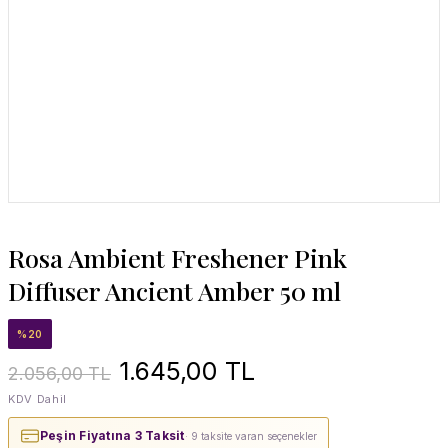
Rosa Ambient Freshener Pink
Diffuser Ancient Amber 50 ml
%20
1.645,00 TL
2.056,00 TL
KDV Dahil
Peşin Fiyatına 3 Taksit
· 9 taksite varan seçenekler