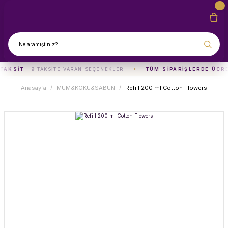
TAKSIT
· 9 TAKSITE VARAN SEÇENEKLER
TÜM SIPARIŞLERDE ÜCR
Anasayfa
MUM&KOKU&SABUN
Refill 200 ml Cotton Flowers