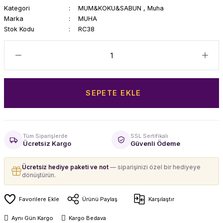
Kategori
MUM&KOKU&SABUN
,
Muha
Marka
MUHA
Stok Kodu
RC38
SEPETE EKLE
Tüm Siparişlerde
SSL Sertifikalı
Ücretsiz Kargo
Güvenli Ödeme
Ücretsiz hediye paketi ve not
— siparişinizi özel bir hediyeye
dönüştürün.
Ürünü Paylaş
Karşılaştır
Aynı Gün Kargo
Kargo Bedava