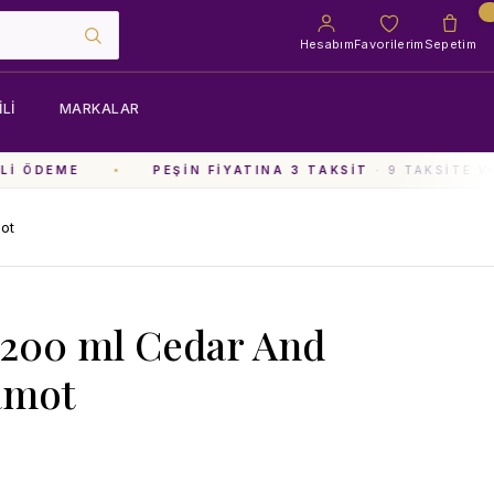
Hesabım
Favorilerim
Sepetim
LI
MARKALAR
I ÖDEME
PEŞIN FIYATINA 3 TAKSIT
· 9 TAKSITE VA
ot
l 200 ml Cedar And
amot