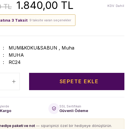
1.840,00 TL
0 TL
KDV Dahil
yatına 3 Taksit
· 9 taksite varan seçenekler
MUM&KOKU&SABUN
,
Muha
MUHA
RC24
SEPETE EKLE
şlerde
SSL Sertifikalı
 Kargo
Güvenli Ödeme
hediye paketi ve not
— siparişinizi özel bir hediyeye dönüştürün.