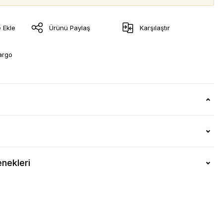
Ürünü Paylaş
Karşılaştır
argo
nekleri