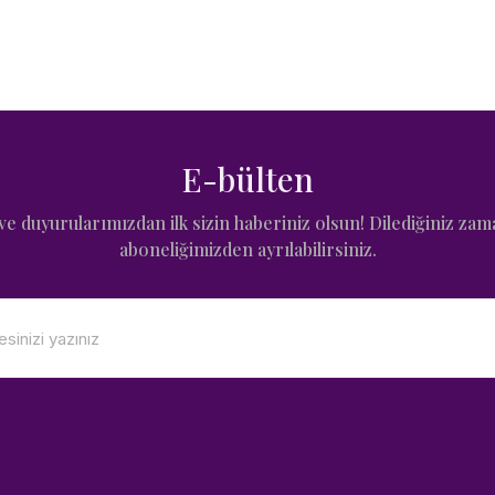
E-bülten
e duyurularımızdan ilk sizin haberiniz olsun! Dilediğiniz zam
aboneliğimizden ayrılabilirsiniz.