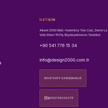
İLETIŞIM
Alkent 2000 Mah. Hadımköy Yolu Cad., Demir La
Vida Sitesi 151/1a, Büyükçekmece / İstanbul
+90 541 776 15 34
info@design2000.com.tr
a
WHATSAPP DANIŞMANLIK
@DESIGN2000TR