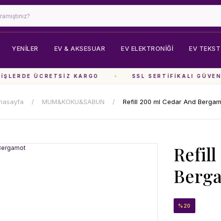
YENİLER
EV & AKSESUAR
EV ELEKTRONIĞI
EV TEKSTI
ŞLERDE ÜCRETSIZ KARGO
SSL SERTIFIKALI GÜVENL
nasayfa
MUM&KOKU&SABUN
Refill 200 ml Cedar And Bergam
Refil
Berg
%20