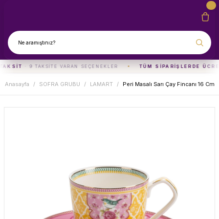
TAKSIT
· 9 TAKSITE VARAN SEÇENEKLER
TÜM SIPARIŞLERDE ÜCRE
Anasayfa
SOFRA GRUBU
LAMART
Peri Masalı Sarı Çay Fincanı 16 Cm