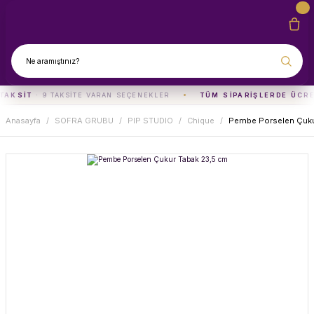
TAKSIT
· 9 TAKSITE VARAN SEÇENEKLER
TÜM SIPARIŞLERDE ÜCRE
Anasayfa
SOFRA GRUBU
PIP STUDIO
Chique
Pembe Porselen Çuku