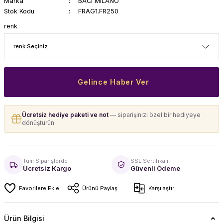
Marka
BACI MILANO
Stok Kodu
FRAG1.FR250
renk
Gelince Haber Ver
Ücretsiz hediye paketi ve not
— siparişinizi özel bir hediyeye
dönüştürün.
Tüm Siparişlerde
SSL Sertifikalı
Ücretsiz Kargo
Güvenli Ödeme
Ürünü Paylaş
Karşılaştır
Ürün Bilgisi