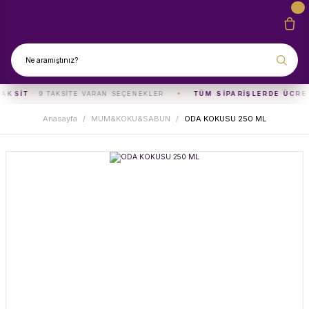
TAKSIT
· 9 TAKSITE VARAN SEÇENEKLER
TÜM SIPARIŞLERDE ÜCRE
Anasayfa
MUM&KOKU&SABUN
ODA KOKUSU 250 ML