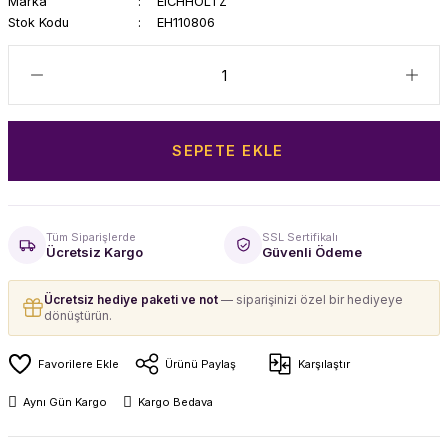
Marka
EICHHOLTZ
Stok Kodu
EH110806
SEPETE EKLE
Tüm Siparişlerde
SSL Sertifikalı
Ücretsiz Kargo
Güvenli Ödeme
Ücretsiz hediye paketi ve not
— siparişinizi özel bir hediyeye
dönüştürün.
Ürünü Paylaş
Karşılaştır
Aynı Gün Kargo
Kargo Bedava