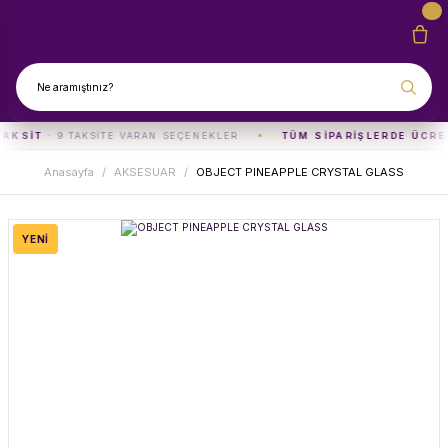
TAKSIT
· 9 TAKSITE VARAN SEÇENEKLER
TÜM SIPARIŞLERDE ÜCRE
Anasayfa
AKSESUAR
OBJECT PINEAPPLE CRYSTAL GLASS
YENİ