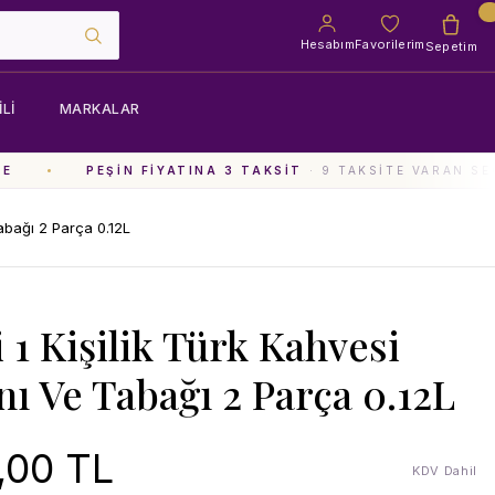
Hesabım
Favorilerim
Sepetim
LI
MARKALAR
PEŞIN FIYATINA 3 TAKSIT
· 9 TAKSITE VARAN SEÇ
Tabağı 2 Parça 0.12L
 1 Kişilik Türk Kahvesi
nı Ve Tabağı 2 Parça 0.12L
,00 TL
KDV Dahil