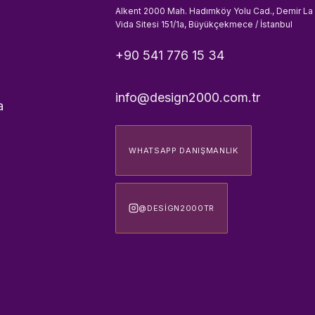
Alkent 2000 Mah. Hadımköy Yolu Cad., Demir La
Vida Sitesi 151/1a, Büyükçekmece / İstanbul
+90 541 776 15 34
info@design2000.com.tr
a
WHATSAPP DANIŞMANLIK
@DESIGN2000TR