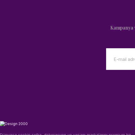
Kampanya v
Dünyaca seçkin sofra, dekorasyon ve yaşam markalarını premium bir