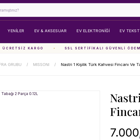
YENİLER
EV & AKSESUAR
EV ELEKTRONIĞI
EV TEKSTI
ÜCRETSIZ KARGO
SSL SERTIFIKALI GÜVENLI ÖDEME
FRA GRUBU
MISSONI
Nastri 1 Kişilik Türk Kahvesi Fincanı Ve 
Nastri
Finca
7.000