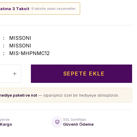
yatına 3 Taksit
· 9 taksite varan seçenekler
MISSONI
MISSONI
MIS-MHPNMC12
SEPETE EKLE
hediye paketi ve not
— siparişinizi özel bir hediyeye dönüştürün.
şlerde
SSL Sertifikalı
 Kargo
Güvenli Ödeme