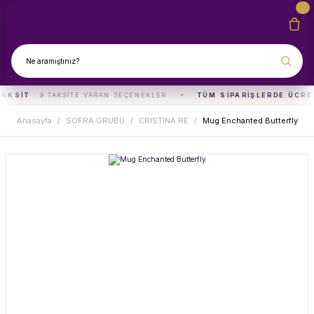
TAKSIT
· 9 TAKSITE VARAN SEÇENEKLER
TÜM SIPARIŞLERDE ÜCRE
Anasayfa
SOFRA GRUBU
CRISTINA RE
Mug Enchanted Butterfly