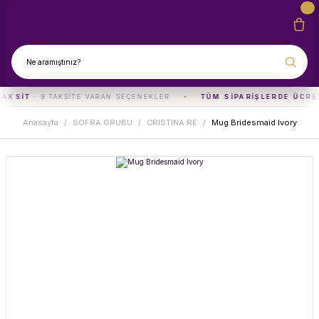
TAKSIT
· 9 TAKSITE VARAN SEÇENEKLER
TÜM SIPARIŞLERDE ÜCRE
Anasayfa
SOFRA GRUBU
CRISTINA RE
Mug Bridesmaid Ivory