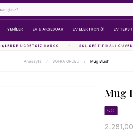
YENİLER
EV & AKSESUAR
EV ELEKTRONIĞI
EV TEKSTI
ŞLERDE ÜCRETSIZ KARGO
SSL SERTIFIKALI GÜVENL
Anasayfa
SOFRA GRUBU
Mug Blush
Mug 
%20
2.281,0