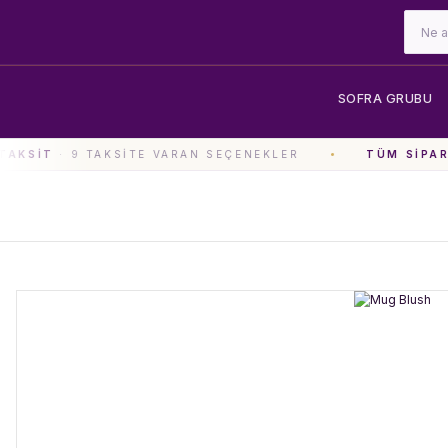
SOFRA GRUBU
AKSIT
· 9 TAKSITE VARAN SEÇENEKLER
TÜM SIPARI