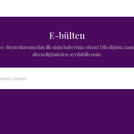
E-bülten
e duyurularımızdan ilk sizin haberiniz olsun! Dilediğiniz zam
aboneliğimizden ayrılabilirsiniz.