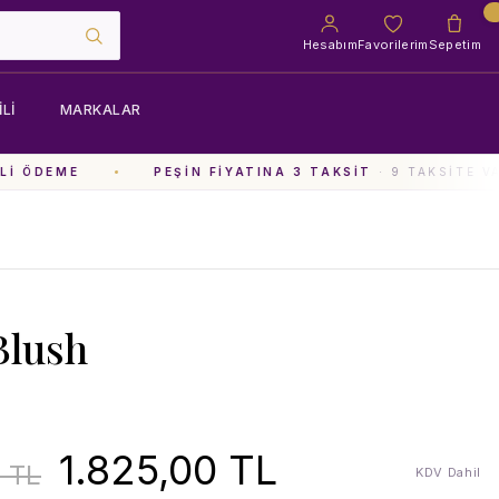
Hesabım
Favorilerim
Sepetim
LI
MARKALAR
I ÖDEME
PEŞIN FIYATINA 3 TAKSIT
· 9 TAKSITE VA
Blush
1.825,00 TL
0 TL
KDV Dahil