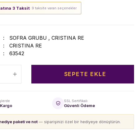
yatına 3 Taksit
· 9 taksite varan seçenekler
SOFRA GRUBU
,
CRISTINA RE
CRISTINA RE
63542
SEPETE EKLE
şlerde
SSL Sertifikalı
 Kargo
Güvenli Ödeme
hediye paketi ve not
— siparişinizi özel bir hediyeye dönüştürün.