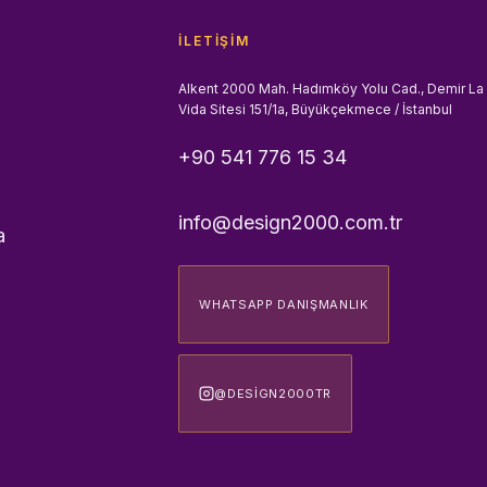
İLETIŞIM
Alkent 2000 Mah. Hadımköy Yolu Cad., Demir La
Vida Sitesi 151/1a, Büyükçekmece / İstanbul
+90 541 776 15 34
info@design2000.com.tr
a
WHATSAPP DANIŞMANLIK
@DESIGN2000TR