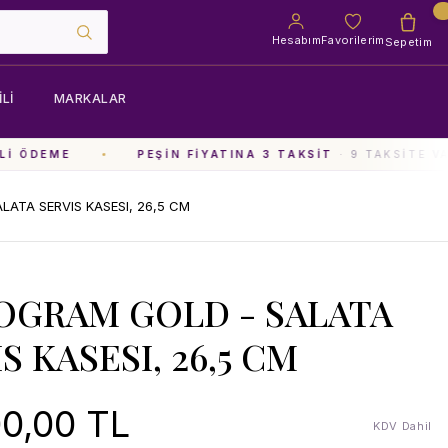
Hesabım
Favorilerim
Sepetim
LI
MARKALAR
I ÖDEME
PEŞIN FIYATINA 3 TAKSIT
· 9 TAKSITE VA
ATA SERVIS KASESI, 26,5 CM
GRAM GOLD - SALATA
S KASESI, 26,5 CM
0,00 TL
KDV Dahil