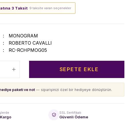
yatına 3 Taksit
· 9 taksite varan seçenekler
MONOGRAM
ROBERTO CAVALLI
RC-RCHPMOG05
SEPETE EKLE
hediye paketi ve not
— siparişinizi özel bir hediyeye dönüştürün.
şlerde
SSL Sertifikalı
 Kargo
Güvenli Ödeme