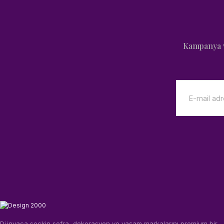
Kampanya v
Dünyaca seçkin sofra, dekorasyon ve yaşam markalarını premium bir