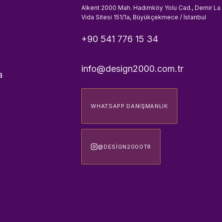
Alkent 2000 Mah. Hadımköy Yolu Cad., Demir La
Vida Sitesi 151/1a, Büyükçekmece / İstanbul
+90 541 776 15 34
info@design2000.com.tr
a
WHATSAPP DANIŞMANLIK
@DESIGN2000TR