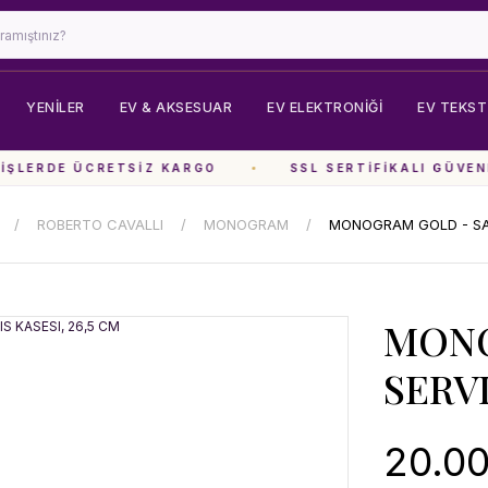
YENİLER
EV & AKSESUAR
EV ELEKTRONIĞI
EV TEKSTI
ŞLERDE ÜCRETSIZ KARGO
SSL SERTIFIKALI GÜVENL
ROBERTO CAVALLI
MONOGRAM
MONOGRAM GOLD - SAL
MONO
SERVI
20.00