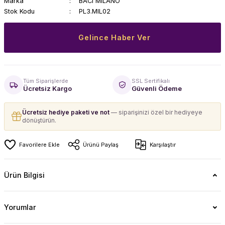
Marka
BACI MILANO
Stok Kodu
PL3.MIL02
Gelince Haber Ver
Tüm Siparişlerde
SSL Sertifikalı
Ücretsiz Kargo
Güvenli Ödeme
Ücretsiz hediye paketi ve not
— siparişinizi özel bir hediyeye
dönüştürün.
Ürünü Paylaş
Karşılaştır
Ürün Bilgisi
Yorumlar