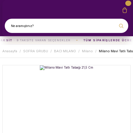
TAKSIT
· 9 TAKSITE VARAN SEÇENEKLER
TÜM SIPARIŞLERDE ÜCRE
Anasayfa
SOFRA GRUBU
BACI MILANO
Milano
Milano Mavi Tatlı Tab