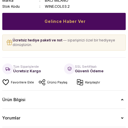
Marka
BACI MILANO
Stok Kodu
WINE.COL03.2
Gelince Haber Ver
Ücretsiz hediye paketi ve not
— siparişinizi özel bir hediyeye
dönüştürün.
Tüm Siparişlerde
SSL Sertifikalı
Ücretsiz Kargo
Güvenli Ödeme
Ürünü Paylaş
Karşılaştır
Ürün Bilgisi
Yorumlar