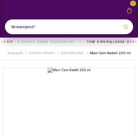
TAKSIT
· 9 TAKSITE VARAN SEÇENEKLER
TÜM SIPARIŞLERDE ÜCRE
Anasayfa
SOFRA GRUBU
BACI MILANO
Mavi Cam Kadeh 200 ml