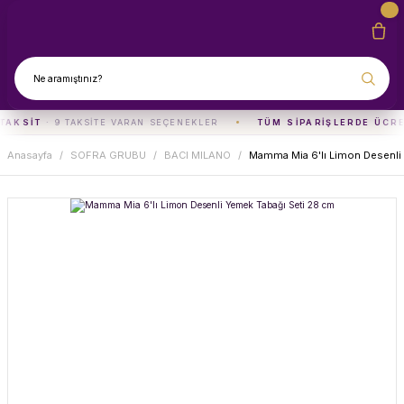
TAKSIT
· 9 TAKSITE VARAN SEÇENEKLER
TÜM SIPARIŞLERDE ÜCR
Anasayfa
SOFRA GRUBU
BACI MILANO
Mamma Mia 6'lı Limon Desenli