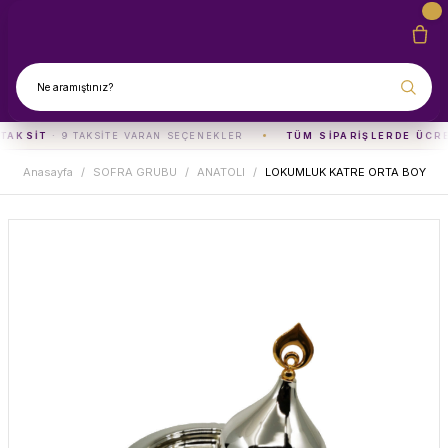
TAKSIT
· 9 TAKSITE VARAN SEÇENEKLER
TÜM SIPARIŞLERDE ÜCRE
Anasayfa
SOFRA GRUBU
ANATOLI
LOKUMLUK KATRE ORTA BOY